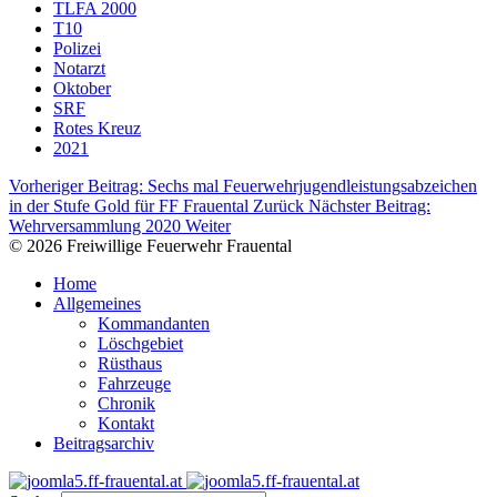
TLFA 2000
T10
Polizei
Notarzt
Oktober
SRF
Rotes Kreuz
2021
Vorheriger Beitrag: Sechs mal Feuerwehrjugendleistungsabzeichen
in der Stufe Gold für FF Frauental
Zurück
Nächster Beitrag:
Wehrversammlung 2020
Weiter
© 2026 Freiwillige Feuerwehr Frauental
Home
Allgemeines
Kommandanten
Löschgebiet
Rüsthaus
Fahrzeuge
Chronik
Kontakt
Beitragsarchiv