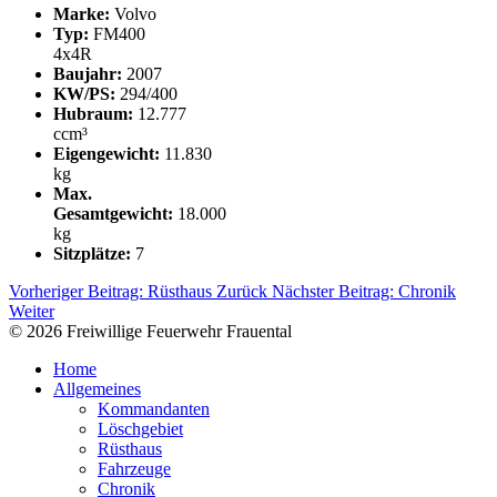
Marke:
Volvo
Typ:
FM400
4x4R
Baujahr:
2007
KW/PS:
294/400
Hubraum:
12.777
ccm³
Eigengewicht:
11.830
kg
Max.
Gesamtgewicht:
18.000
kg
Sitzplätze:
7
Vorheriger Beitrag: Rüsthaus
Zurück
Nächster Beitrag: Chronik
Weiter
© 2026 Freiwillige Feuerwehr Frauental
Home
Allgemeines
Kommandanten
Löschgebiet
Rüsthaus
Fahrzeuge
Chronik