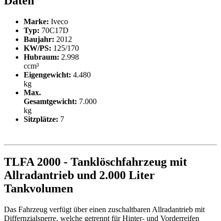
Daten
Marke:
Iveco
Typ:
70C17D
Baujahr:
2012
KW/PS:
125/170
Hubraum:
2.998
ccm³
Eigengewicht:
4.480
kg
Max.
Gesamtgewicht:
7.000
kg
Sitzplätze:
7
TLFA 2000 - Tanklöschfahrzeug mit
Allradantrieb und 2.000 Liter
Tankvolumen
Das Fahrzeug verfügt über einen zuschaltbaren Allradantrieb mit
Differnzialsperre, welche getrennt für Hinter- und Vorderreifen