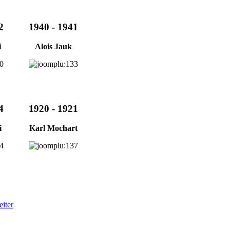
2
1940 - 1941
i
Alois Jauk
4
1920 - 1921
i
Karl Mochart
iter