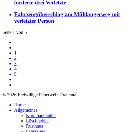
forderte drei Verletzte
Fahrzeugüberschlag am Mühlangerweg mit
verletzter Person
Seite 1 von 5
1
2
3
4
5
© 2026 Freiwillige Feuerwehr Frauental
Home
Allgemeines
Kommandanten
Löschgebiet
Rüsthaus
Fahrzeuge