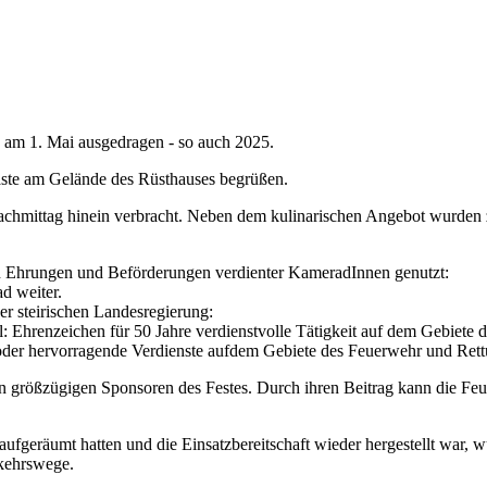
n am 1. Mai ausgedragen - so auch 2025.
äste am Gelände des Rüsthauses begrüßen.
achmittag hinein verbracht. Neben dem kulinarischen Angebot wurden 
on Ehrungen und Beförderungen verdienter KameradInnen genutzt:
d weiter.
er steirischen Landesregierung:
l:
Ehrenzeichen für 50 Jahre verdienstvolle Tätigkeit auf dem Gebiete 
 oder hervorragende Verdienste aufdem Gebiete des Feuerwehr und Ret
n größzügigen Sponsoren des Festes. Durch ihren Beitrag kann die Fe
fgeräumt hatten und die Einsatzbereitschaft wieder hergestellt war,
kehrswege.