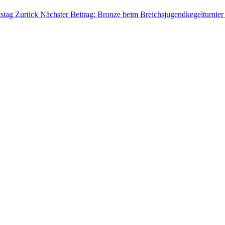
tstag
Zurück
Nächster Beitrag: Bronze beim Breichsjugendkegelturnier