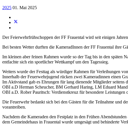
2025
01. Mai 2025
Der Feierwehrfrühschoppen der FF Frauental wird seit einigen Jahre
Bei besten Wetter durften die KameradInnen der FF Frauental ihre G
Im kleinen aber feinen Rahmen wurde so der Tag bis in den späten N
entfachte sich ein sportlicher Wettkampf um den Tagessieg.
Weiters wurde der Festtag als würdiger Rahmen für Verleihungen v
Innerhalb der Feuerwehrjugend rücken zwei Kameradinnen einen Gra
Im Aktivstand gab es Ehrungen für lang dienende Mitglieder seitens d
OBI a.D Herman Scheucher, BM Gerhard Haring, LM Eduard Mand
OBI a.D. Rober Pauritsch: Verdienstkreuz für besondere Leistungen
Die Feuerwehr bedankt sich bei den Gästen für die Teilnahme und de
vorantreiben.
Nachdem die Kameraden den Festplatz in den Frühen Abendstunden au
dem Gemeindehaus in Frauental wurde umgesägt und behinderte Ver