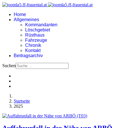
Home
Allgemeines
Kommandanten
Löschgebiet
Rüsthaus
Fahrzeuge
Chronik
Kontakt
Beitragsarchiv
Suchen
Startseite
2025
Auffahrunfall in der Nähe von ARBÖ