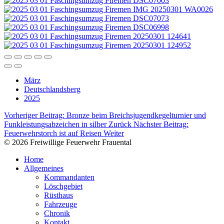
März
Deutschlandsberg
2025
Vorheriger Beitrag: Bronze beim Breichsjugendkegelturnier und
Funkleistungsabzeichen in silber
Zurück
Nächster Beitrag:
Feuerwehrstorch ist auf Reisen
Weiter
© 2026 Freiwillige Feuerwehr Frauental
Home
Allgemeines
Kommandanten
Löschgebiet
Rüsthaus
Fahrzeuge
Chronik
Kontakt