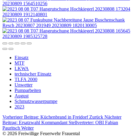
Einsatz
MTF
LKWA
technischer Einsatz
TLFA 2000
Unwetter
Pumparbeiten
August
Schmutzwasserpumpe
2023
Vorheriger Beitrag: Küchenbrand in Freidorf
Zurück
Nächster
Beitrag: Ersatzwahl Kommandant Stellvertreter: OBI Fabian
Pauritsch
Weiter
© 2026 Freiwillige Feuerwehr Frauental