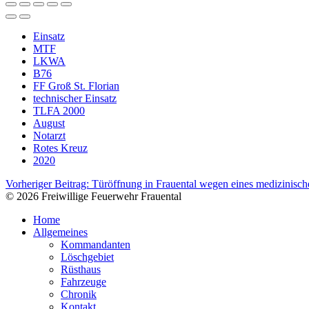
Einsatz
MTF
LKWA
B76
FF Groß St. Florian
technischer Einsatz
TLFA 2000
August
Notarzt
Rotes Kreuz
2020
Vorheriger Beitrag: Türöffnung in Frauental wegen eines medizinisch
© 2026 Freiwillige Feuerwehr Frauental
Home
Allgemeines
Kommandanten
Löschgebiet
Rüsthaus
Fahrzeuge
Chronik
Kontakt