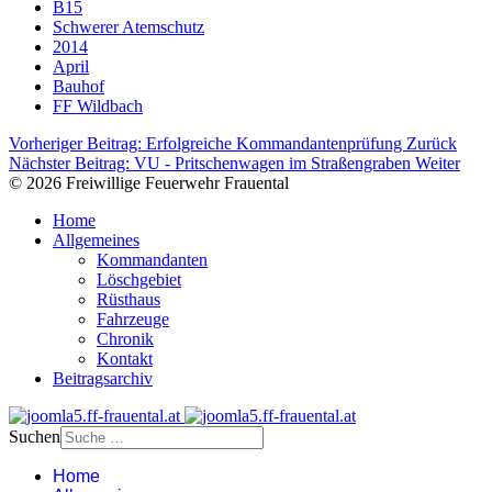
B15
Schwerer Atemschutz
2014
April
Bauhof
FF Wildbach
Vorheriger Beitrag: Erfolgreiche Kommandantenprüfung
Zurück
Nächster Beitrag: VU - Pritschenwagen im Straßengraben
Weiter
© 2026 Freiwillige Feuerwehr Frauental
Home
Allgemeines
Kommandanten
Löschgebiet
Rüsthaus
Fahrzeuge
Chronik
Kontakt
Beitragsarchiv
Suchen
Home