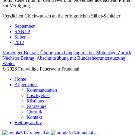
Somit stehen nun für den Bewerb im November ausreichend Prüfer
zur Verfügung.
Herzlichen Glückwunsch an die erfolgreichen Silber-Sanitäter!
September
SANLP
Silber
2012
Vorheriger Beitrag: Übung zum Umgang mit der Motorsäge
Zurück
Nächster Beitrag: Abschnittsübung mit Bundesheerunterstützung
Weiter
© 2026 Freiwillige Feuerwehr Frauental
Home
Allgemeines
Kommandanten
Löschgebiet
Rüsthaus
Fahrzeuge
Chronik
Kontakt
Beitragsarchiv